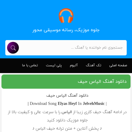
جلوه موزیک، رسانه موسیقی محور
صفحه اصلی
تک آهنگ
آلبوم
پلی لیست
تماس با ما
دانلود آهنگ الیاس حیف
دانلود آهنگ الیاس حیف
Elyas
Heyf
In
JelvehMusic |
| Download Song
در ادامه آهنگ حیف کاری زیبا از
الیاس
را با سرعت عالی و کیفیت بالا از
جلوه موزیک دانلود کنید
♪ پخش آنلاین + متن ترانه حیف الیاس ♪