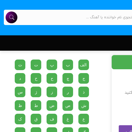
الف
ب
پ
ت
ث
ج
چ
ح
خ
د
ذ
ر
ز
ژ
س
کنید
ش
ص
ض
ط
ظ
ع
غ
ف
ق
ک
طلب