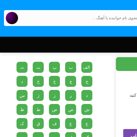
الف
ب
پ
ت
ث
ج
چ
ح
خ
د
نید
ذ
ر
ز
ژ
س
ش
ص
ض
ط
ظ
ع
غ
ف
ق
ک
لب