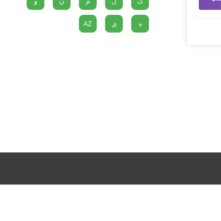
گ
ل
م
ن
و
ه
ی
AZ