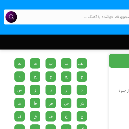
الف
ب
پ
ت
ث
ج
چ
ح
خ
د
ذ
ر
ز
ژ
س
ز جلوه
ش
ص
ض
ط
ظ
ع
غ
ف
ق
ک