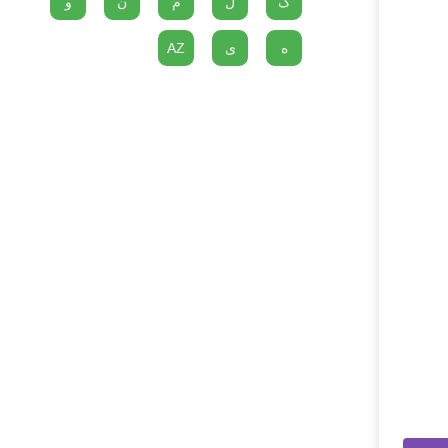
گ
ل
م
ن
و
ه
ی
AZ