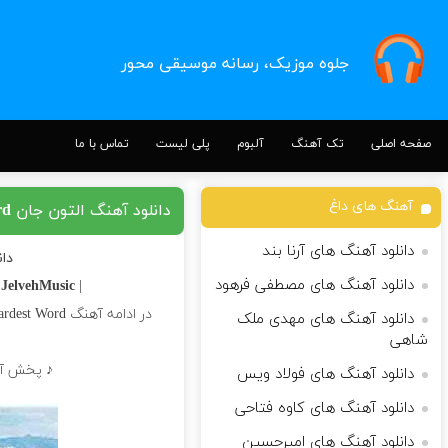
جلوه موزیک، رسانه موسیقی محور
صفحه اصلی
تک آهنگ
آلبوم
پلی لیست
تماس با ما
آهنگ های داغ
دانلود آهنگ التون جان Sorry Seems to Be the Hardest Word
دانلود آهنگ های آرنا بند
دانلود
دانلود آهنگ های مصطفی فرهود
n
JelvehMusic |
| Download Song
در ادامه آهنگ Sorry Seems to Be the Hardest Word کاری زیبا از
دانلود آهنگ های مهدی ملک
شاهی
♪ پخش آنلاین + متن ترانه
دانلود آهنگ های فولاد ویس
دانلود آهنگ های کاوه فتاحی
دانلود آهنگ های امیرحسین