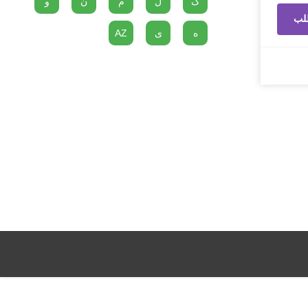
گ
ل
م
ن
و
لب
ه
ی
AZ