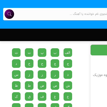
الف
ب
پ
ت
ث
ج
چ
ح
خ
د
ذ
ر
ز
ژ
س
لوه موزیک
ش
ص
ض
ط
ظ
ع
غ
ف
ق
ک