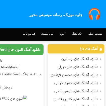
جلوه موزیک، رسانه موسیقی محور
صفحه اصلی
تک آهنگ
آلبوم
پلی لیست
تماس با ما
آهنگ های داغ
دانلود آهنگ التون جان Sorry Seems to Be the Hardest Word
دانلود آهنگ های راستین
دانل
دانلود آهنگ های علی دریان
n
| Download Song
JelvehMusic |
در ادامه آهنگ Sorry Seems to Be the Hardest Word کاری زیبا از
دانلود آهنگ های محسن فرهادی
دانلود آهنگ های حمید حیاتی
♪ پخش آنلاین + متن ترانه
دانلود آهنگ های الیاس اناخی
دانلود آهنگ های کامران فتحی