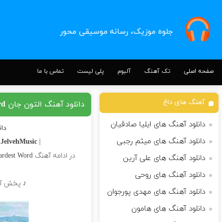
جلوه موزیک، رسانه موسیقی محور
صفحه اصلی
تک آهنگ
آلبوم
پلی لیست
تماس با ما
آهنگ های داغ
دانلود آهنگ التون جان Sorry Seems to Be the Hardest Word
دانلود آهنگ های ایلیا صادقیان
دانلود
دانلود آهنگ های میثم رجبی
n
JelvehMusic |
| Download Song
در ادامه آهنگ Sorry Seems to Be the Hardest Word کاری زیبا از
دانلود آهنگ های علی آرین
دانلود آهنگ های روحی
♪ پخش آنلاین + متن ترانه
دانلود آهنگ های مهدی پورجوان
دانلود آهنگ های هامون