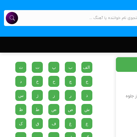
الف
ب
پ
ت
ث
ج
چ
ح
خ
د
ذ
ر
ز
ژ
س
ز جلوه
ش
ص
ض
ط
ظ
ع
غ
ف
ق
ک