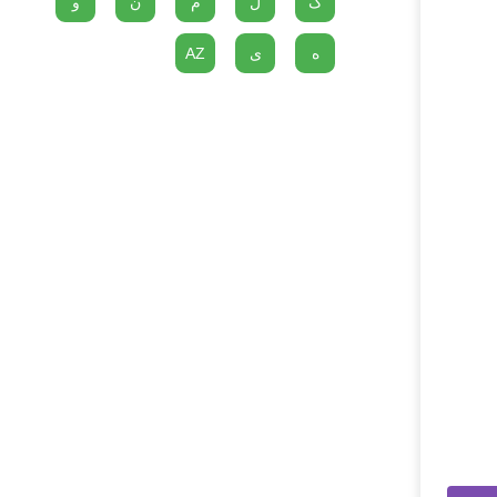
گ
ل
م
ن
و
ه
ی
AZ