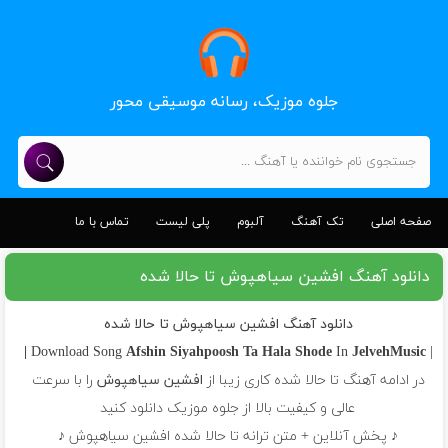
جلوه موزیک، رسانه موسیقی محور
صفحه اصلی
تک آهنگ
آلبوم
پلی لیست
تماس با ما
دانلود آهنگ افشین سیاهپوش تا حالا شده
دانلود آهنگ افشین سیاهپوش تا حالا شده
Afshin Siyahpoosh
Ta Hala Shode
In
JelvehMusic |
| Download Song
در ادامه آهنگ تا حالا شده کاری زیبا از
افشین سیاهپوش
را با سرعت
عالی و کیفیت بالا از جلوه موزیک دانلود کنید
♪ پخش آنلاین + متن ترانه تا حالا شده افشین سیاهپوش ♪