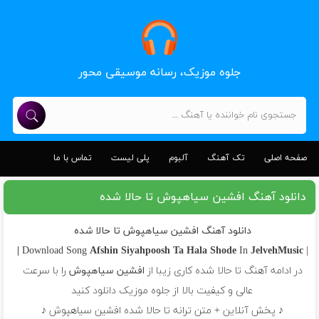
جلوه موزیک، رسانه موسیقی محور
صفحه اصلی
تک آهنگ
آلبوم
پلی لیست
تماس با ما
دانلود آهنگ افشین سیاهپوش تا حالا شده
دانلود آهنگ افشین سیاهپوش تا حالا شده
Afshin Siyahpoosh
Ta Hala Shode
In
JelvehMusic |
| Download Song
در ادامه آهنگ تا حالا شده کاری زیبا از
افشین سیاهپوش
را با سرعت
عالی و کیفیت بالا از جلوه موزیک دانلود کنید
♪ پخش آنلاین + متن ترانه تا حالا شده افشین سیاهپوش ♪