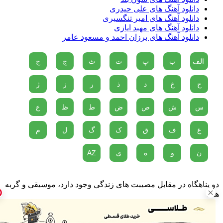
دانلود آهنگ های علی حیدری
دانلود آهنگ های امیر تنگسیری
دانلود آهنگ های مهبد ایازی
دانلود آهنگ های برزان احمد و مسعود عامر
الف
ب
پ
ت
ث
ج
چ
ح
خ
د
ذ
ر
ز
ژ
س
ش
ص
ض
ط
ظ
ع
غ
ف
ق
ک
گ
ل
م
ن
و
ه
ی
AZ
و پناهگاه در مقابل مصیبت های زندگی وجود دارد، موسیقی و گربه
ا...