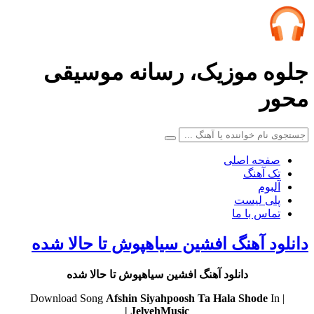
لوه موزیک، رسانه موسیقی
حور
صفحه اصلی
تک آهنگ
آلبوم
پلی لیست
تماس با ما
انلود آهنگ افشین سیاهپوش تا حالا شده
دانلود آهنگ افشین سیاهپوش تا حالا شده
Afshin Siyahpoosh
Ta Hala Shode
In
| Download Song
JelvehMusic |