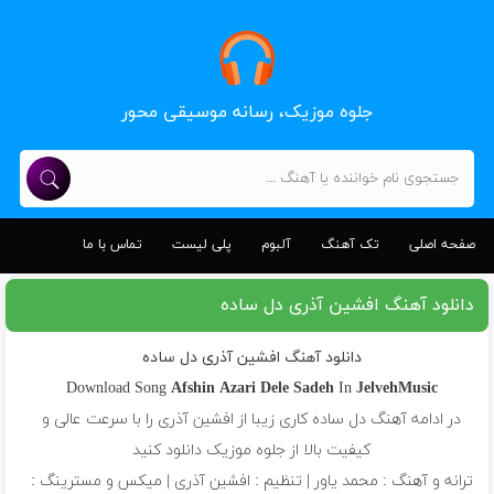
جلوه موزیک، رسانه موسیقی محور
صفحه اصلی
تک آهنگ
آلبوم
پلی لیست
تماس با ما
دانلود آهنگ افشین آذری دل ساده
دانلود آهنگ افشین آذری دل ساده
Download Song
Afshin Azari
Dele Sadeh
In
JelvehMusic
در ادامه آهنگ دل ساده کاری زیبا از افشین آذری را با سرعت عالی و
کیفیت بالا از جلوه موزیک دانلود کنید
ترانه و آهنگ : محمد یاور | تنظیم : افشین آذری | میکس و مسترینگ :