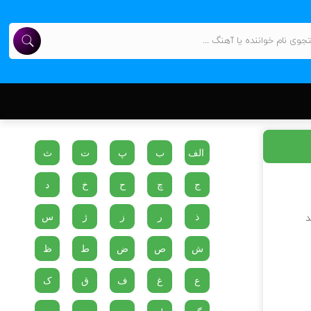
الف
ب
پ
ت
ث
ج
چ
ح
خ
د
ذ
ر
ز
ژ
س
د
ش
ص
ض
ط
ظ
ع
غ
ف
ق
ک