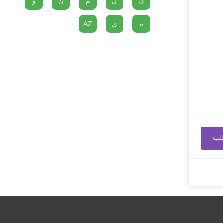
گ
ل
م
ن
و
ه
ی
AZ
طلب