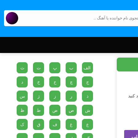
الف
ب
پ
ت
ث
ج
چ
ح
خ
د
 کنید
ذ
ر
ز
ژ
س
ش
ص
ض
ط
ظ
ع
غ
ف
ق
ک
لب