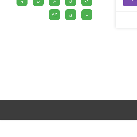
گ
ل
م
ن
و
ه
ی
AZ