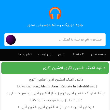
جلوه موزیک، رسانه موسیقی محور
صفحه اصلی
تک آهنگ
آلبوم
پلی لیست
تماس با ما
دانلود آهنگ افشین آذری افشین آذری
دانلود آهنگ افشین آذری افشین آذری
Afshin Azari
Rabtete
In
JelvehMusic |
| Download Song
در ادامه آهنگ افشین آذری کاری زیبا از
افشین آذری
را با سرعت عالی و
کیفیت بالا از جلوه موزیک دانلود کنید
♪ پخش آنلاین + متن ترانه افشین آذری افشین آذری ♪