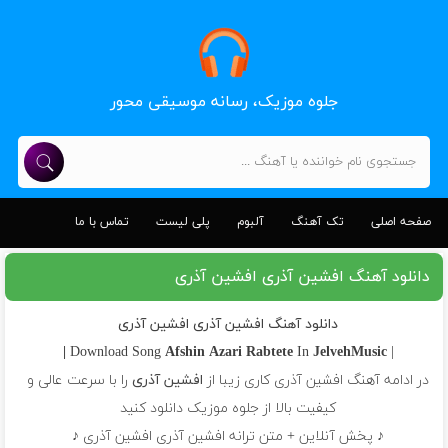
جلوه موزیک، رسانه موسیقی محور
صفحه اصلی
تک آهنگ
آلبوم
پلی لیست
تماس با ما
دانلود آهنگ افشین آذری افشین آذری
دانلود آهنگ افشین آذری افشین آذری
Afshin Azari
Rabtete
In
JelvehMusic |
| Download Song
در ادامه آهنگ افشین آذری کاری زیبا از
افشین آذری
را با سرعت عالی و
کیفیت بالا از جلوه موزیک دانلود کنید
♪ پخش آنلاین + متن ترانه افشین آذری افشین آذری ♪