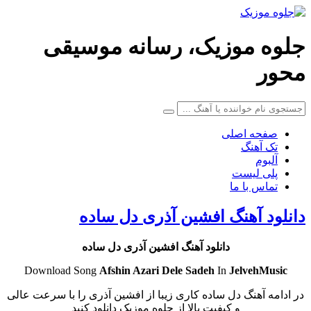
جلوه موزیک، رسانه موسیقی
محور
صفحه اصلی
تک آهنگ
آلبوم
پلی لیست
تماس با ما
دانلود آهنگ افشین آذری دل ساده
دانلود آهنگ افشین آذری دل ساده
Download Song
Afshin Azari
Dele Sadeh
In
JelvehMusic
در ادامه آهنگ دل ساده کاری زیبا از افشین آذری را با سرعت عالی
و کیفیت بالا از جلوه موزیک دانلود کنید