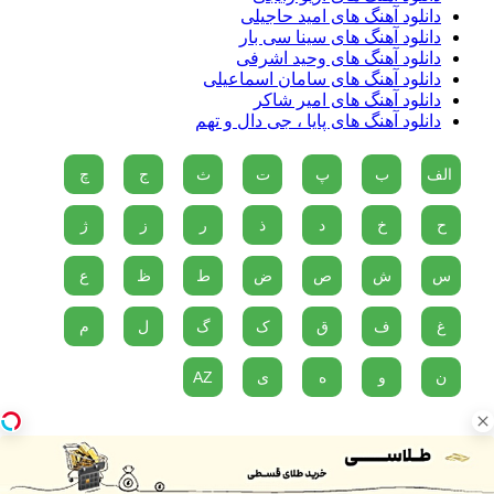
دانلود آهنگ های امید حاجیلی
دانلود آهنگ های سینا سی بار
دانلود آهنگ های وحید اشرفی
دانلود آهنگ های سامان اسماعیلی
دانلود آهنگ های امیر شاکر
دانلود آهنگ های پایا ، جی دال و تهم
الف
ب
پ
ت
ث
ج
چ
ح
خ
د
ذ
ر
ز
ژ
س
ش
ص
ض
ط
ظ
ع
غ
ف
ق
ک
گ
ل
م
ن
و
ه
ی
AZ
دو پناهگاه در مقابل مصیبت های زندگی وجود دارد، موسیقی و گربه
ها...