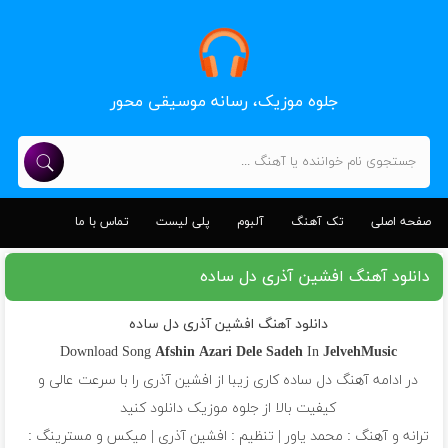
جلوه موزیک، رسانه موسیقی محور
صفحه اصلی
تک آهنگ
آلبوم
پلی لیست
تماس با ما
دانلود آهنگ افشین آذری دل ساده
دانلود آهنگ افشین آذری دل ساده
Download Song
Afshin Azari
Dele Sadeh
In
JelvehMusic
در ادامه آهنگ دل ساده کاری زیبا از افشین آذری را با سرعت عالی و
کیفیت بالا از جلوه موزیک دانلود کنید
ترانه و آهنگ : محمد یاور | تنظیم : افشین آذری | میکس و مسترینگ :