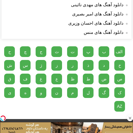
دانلود آهنگ های مهدی نائینی
دانلود آهنگ های امیر بصیری
دانلود آهنگ های احسان وزیری
دانلود آهنگ های منس
الف
ب
پ
ت
ث
ج
چ
ح
خ
د
ذ
ر
ز
ژ
س
ش
ص
ض
ط
ظ
ع
غ
ف
ق
ک
گ
ل
م
ن
و
ه
ی
AZ
دو پناهگاه در مقابل مصیبت های زندگی وجود دارد، موسیقی و گربه ها...