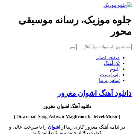
جلوه موزیک، رسانه موسیقی
محور
صفحه اصلی
تک آهنگ
آلبوم
پلی لیست
تماس با ما
دانلود آهنگ اشوان مغرور
دانلود آهنگ اشوان مغرور
Ashvan
Maghroor
In
JelvehMusic |
| Download Song
در ادامه آهنگ مغرور کاری زیبا از
اشوان
را با سرعت عالی و
کیفیت بالا از جلوه موزیک دانلود کنید