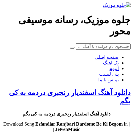
جلوه موزیک، رسانه موسیقی
محور
صفحه اصلی
تک آهنگ
آلبوم
پلی لیست
تماس با ما
دانلود آهنگ اسفندیار رنجبری دردمه به کی
بگم
دانلود آهنگ اسفندیار رنجبری دردمه به کی بگم
Esfandiar Ranjbari
Dardome Be Ki Begom
In
| Download Song
JelvehMusic |