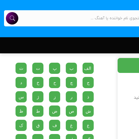
الف
ب
پ
ت
ث
ج
چ
ح
خ
د
ذ
ر
ز
ژ
س
ید
ش
ص
ض
ط
ظ
ع
غ
ف
ق
ک