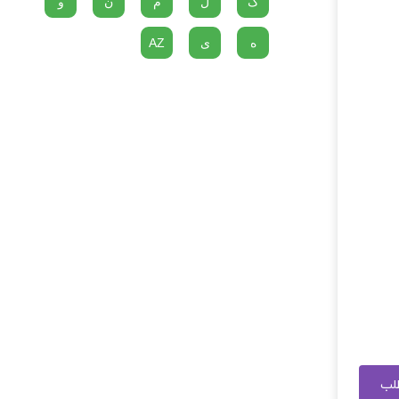
گ
ل
م
ن
و
ه
ی
AZ
طلب