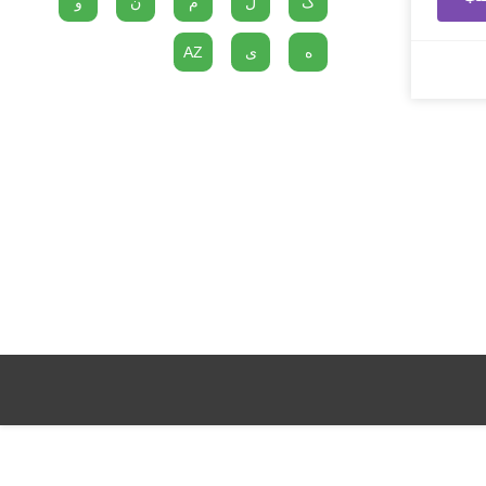
گ
ل
م
ن
و
ه
ی
AZ