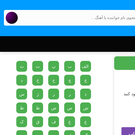
الف
ب
پ
ت
ث
ج
چ
ح
خ
د
د کنید
ذ
ر
ز
ژ
س
ش
ص
ض
ط
ظ
ع
غ
ف
ق
ک
لب