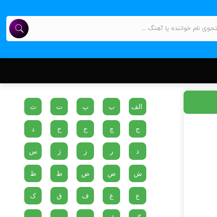
الف
ب
پ
ت
ث
ج
چ
ح
خ
د
ذ
ر
ز
ژ
س
ش
ص
ض
ط
ظ
ع
غ
ف
ق
ک