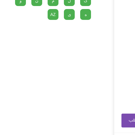
گ
ل
م
ن
و
ه
ی
AZ
طلب