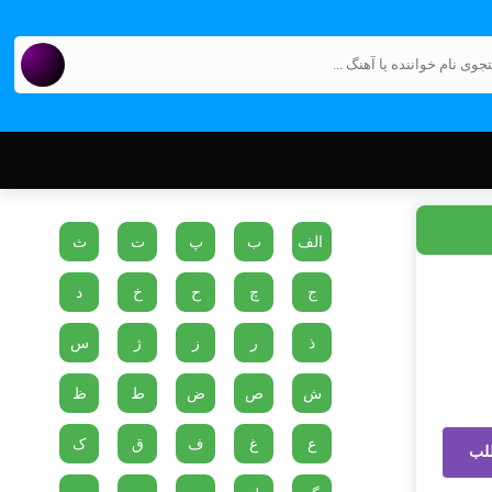
الف
ب
پ
ت
ث
ج
چ
ح
خ
د
ذ
ر
ز
ژ
س
ش
ص
ض
ط
ظ
ع
غ
ف
ق
ک
لب