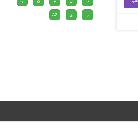
طلب
گ
ل
م
ن
و
ه
ی
AZ