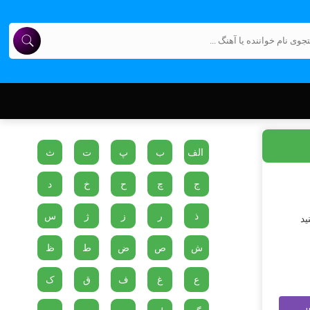
الف
ب
پ
ت
ث
ج
چ
ح
خ
د
ذ
ر
ز
ژ
س
ید
ش
ص
ض
ط
ظ
ع
غ
ف
ق
ک