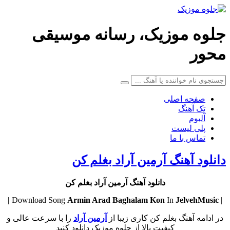
جلوه موزیک، رسانه موسیقی
محور
صفحه اصلی
تک آهنگ
آلبوم
پلی لیست
تماس با ما
دانلود آهنگ آرمین آراد بغلم کن
دانلود آهنگ آرمین آراد بغلم کن
Armin Arad
Baghalam Kon
In
JelvehMusic |
| Download Song
در ادامه آهنگ بغلم کن کاری زیبا از
آرمین آراد
را با سرعت عالی و
کیفیت بالا از جلوه موزیک دانلود کنید