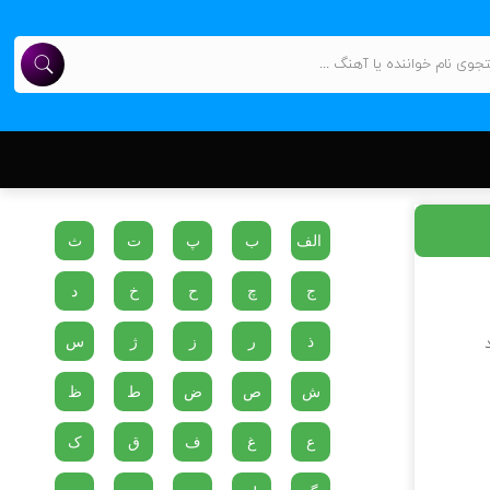
الف
ب
پ
ت
ث
ج
چ
ح
خ
د
ذ
ر
ز
ژ
س
ش
ص
ض
ط
ظ
ع
غ
ف
ق
ک