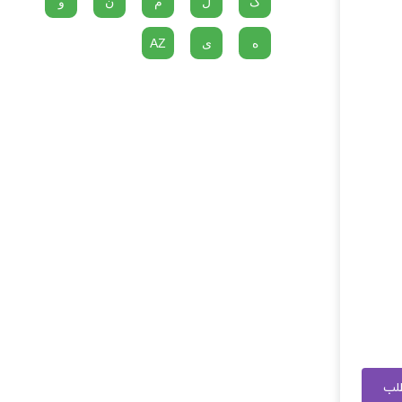
گ
ل
م
ن
و
ه
ی
AZ
طلب