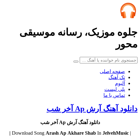
جلوه موزیک، رسانه موسیقی
محور
صفحه اصلی
تک آهنگ
آلبوم
پلی لیست
تماس با ما
دانلود آهنگ آرش Ap آخر شب
دانلود آهنگ آرش Ap آخر شب
Arash Ap
Akhare Shab
In
JelvehMusic |
| Download Song