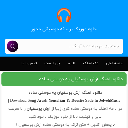
جلوه موزیک، رسانه موسیقی محور
صفحه اصلی
تک آهنگ
آلبوم
پلی لیست
تماس با ما
دانلود آهنگ آرش یوسفیان یه دوستی ساده
دانلود آهنگ آرش یوسفیان یه دوستی ساده
Arash Yousefian
Ye Doostie Sade
In
JelvehMusic |
| Download Song
در ادامه آهنگ یه دوستی ساده کاری زیبا از
آرش یوسفیان
را با سرعت
عالی و کیفیت بالا از جلوه موزیک دانلود کنید
♪ پخش آنلاین + متن ترانه یه دوستی ساده آرش یوسفیان ♪