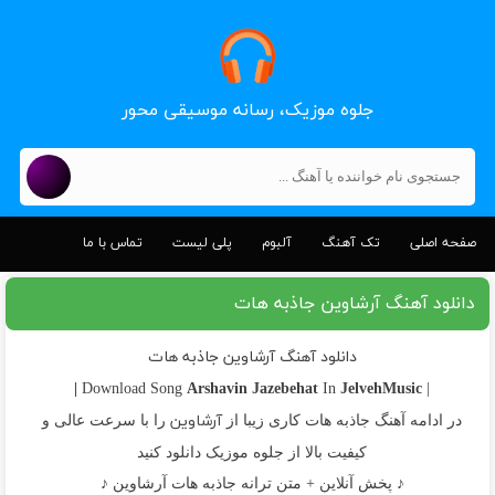
جلوه موزیک، رسانه موسیقی محور
صفحه اصلی
تک آهنگ
آلبوم
پلی لیست
تماس با ما
دانلود آهنگ آرشاوین جاذبه هات
دانلود آهنگ آرشاوین جاذبه هات
Arshavin
Jazebehat
JelvehMusic |
In
| Download Song
آرشاوین
در ادامه آهنگ جاذبه هات کاری زیبا از
را با سرعت عالی و
کیفیت بالا از جلوه موزیک دانلود کنید
♪ پخش آنلاین + متن ترانه جاذبه هات آرشاوین ♪