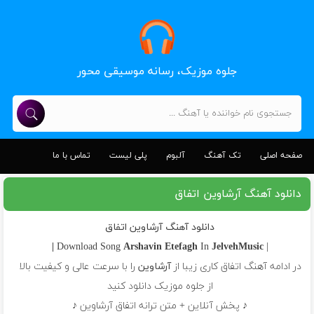
جلوه موزیک، رسانه موسیقی محور
صفحه اصلی
تک آهنگ
آلبوم
پلی لیست
تماس با ما
دانلود آهنگ آرشاوین اتفاق
دانلود آهنگ آرشاوین اتفاق
Arshavin
Etefagh
In
JelvehMusic |
| Download Song
در ادامه آهنگ اتفاق کاری زیبا از
آرشاوین
را با سرعت عالی و کیفیت بالا
از جلوه موزیک دانلود کنید
♪ پخش آنلاین + متن ترانه اتفاق آرشاوین ♪