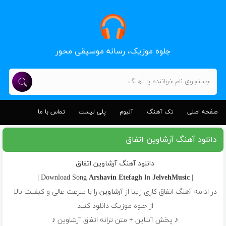
جلوه موزیک، رسانه موسیقی محور
صفحه اصلی
تک آهنگ
آلبوم
پلی لیست
تماس با ما
دانلود آهنگ آرشاوین اتفاق
دانلود آهنگ آرشاوین اتفاق
Arshavin
Etefagh
In
JelvehMusic |
| Download Song
در ادامه آهنگ اتفاق کاری زیبا از
آرشاوین
را با سرعت عالی و کیفیت بالا
از جلوه موزیک دانلود کنید
♪ پخش آنلاین + متن ترانه اتفاق آرشاوین ♪