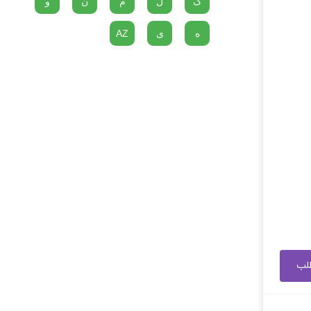
گ
ل
م
ن
و
ه
ی
AZ
طلب