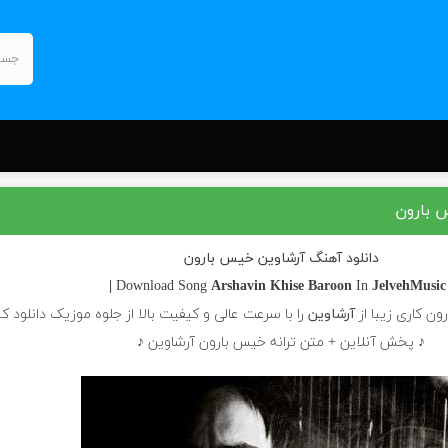
 بارون
دانلود آهنگ آرشاوین خیس بارون
Arshavin
Khise Baroon
In
JelvehMusic |
| Do
ن کاری زیبا از
آرشاوین
را با سرعت عالی و کیفیت بالا از جلوه موزیک دانلود کن
♪ پخش آنلاین + متن ترانه خیس بارون آرشاوین ♪