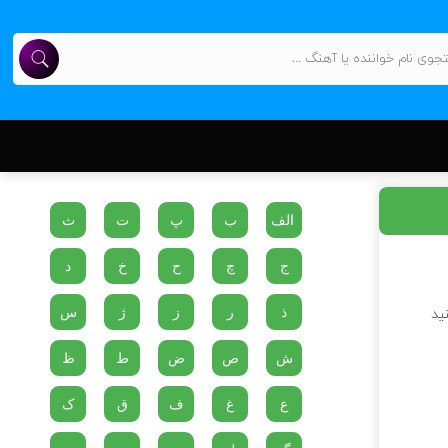
الف
ب
پ
ت
ث
ج
چ
ح
خ
د
ذ
ر
ز
ژ
س
ید
ش
ص
ض
ط
ظ
ع
غ
ف
ق
ک