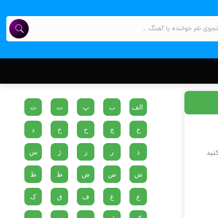
الف
ب
پ
ت
ث
ج
چ
ح
خ
د
ذ
ر
ز
ژ
س
نید
ش
ص
ض
ط
ظ
ع
غ
ف
ق
ک