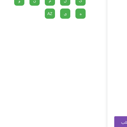
گ
ل
م
ن
و
ه
ی
AZ
طلب