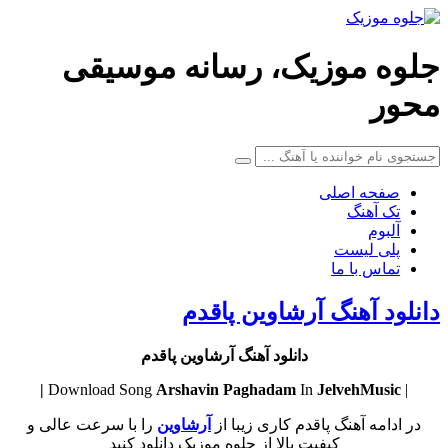
جلوه موزیک، رسانه موسیقی
محور
صفحه اصلی
تک آهنگ
آلبوم
پلی لیست
تماس با ما
دانلود آهنگ آرشاوین پاقدم
دانلود آهنگ آرشاوین پاقدم
Arshavin
Paghadam
In
JelvehMusic |
| Download Song
در ادامه آهنگ پاقدم کاری زیبا از
آرشاوین
را با سرعت عالی و
کیفیت بالا از جلوه موزیک دانلود کنید