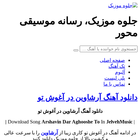
جلوه موزیک، رسانه موسیقی
محور
صفحه اصلی
تک آهنگ
آلبوم
پلی لیست
تماس با ما
دانلود آهنگ آرشاوین در آغوش تو
دانلود آهنگ آرشاوین در آغوش تو
Arshavin
Dar Aghooshe To
In
JelvehMusic |
| Download Song
در ادامه آهنگ در آغوش تو کاری زیبا از
آرشاوین
را با سرعت عالی
و کیفیت بالا از جلوه موزیک دانلود کنید