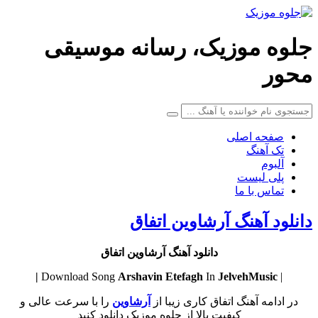
جلوه موزیک، رسانه موسیقی
محور
صفحه اصلی
تک آهنگ
آلبوم
پلی لیست
تماس با ما
دانلود آهنگ آرشاوین اتفاق
دانلود آهنگ آرشاوین اتفاق
Arshavin
Etefagh
In
JelvehMusic |
| Download Song
در ادامه آهنگ اتفاق کاری زیبا از
آرشاوین
را با سرعت عالی و
کیفیت بالا از جلوه موزیک دانلود کنید