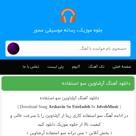
جلوه موزیک، رسانه موسیقی محور
صفحه اصلی
تک آهنگ
آلبوم
پلی لیست
تماس با ما
دانلود آهنگ آرشاوین سو استفاده
دانلود آهنگ آرشاوین سو استفاده
Arshavin
So Estefadeh
JelvehMusic |
In
| Download Song
آرشاوین
در ادامه آهنگ سو استفاده کاری زیبا از
را با سرعت عالی و
کیفیت بالا از جلوه موزیک دانلود کنید
♪ پخش آنلاین + متن ترانه سو استفاده آرشاوین ♪