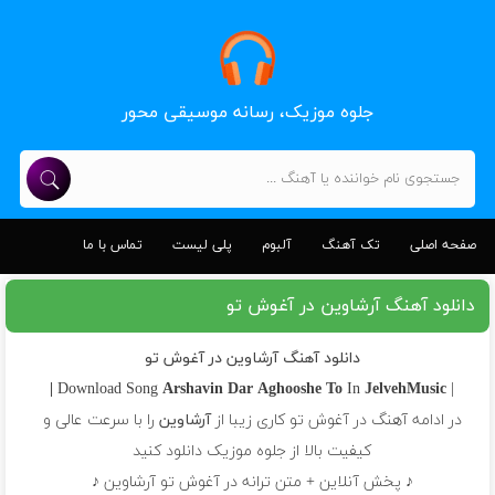
جلوه موزیک، رسانه موسیقی محور
صفحه اصلی
تک آهنگ
آلبوم
پلی لیست
تماس با ما
دانلود آهنگ آرشاوین در آغوش تو
دانلود آهنگ آرشاوین در آغوش تو
Arshavin
Dar Aghooshe To
In
JelvehMusic |
| Download Song
در ادامه آهنگ در آغوش تو کاری زیبا از
آرشاوین
را با سرعت عالی و
کیفیت بالا از جلوه موزیک دانلود کنید
♪ پخش آنلاین + متن ترانه در آغوش تو آرشاوین ♪