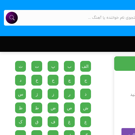
الف
ب
پ
ت
ث
ج
چ
ح
خ
د
ذ
ر
ز
ژ
س
ید
ش
ص
ض
ط
ظ
ع
غ
ف
ق
ک
طلب