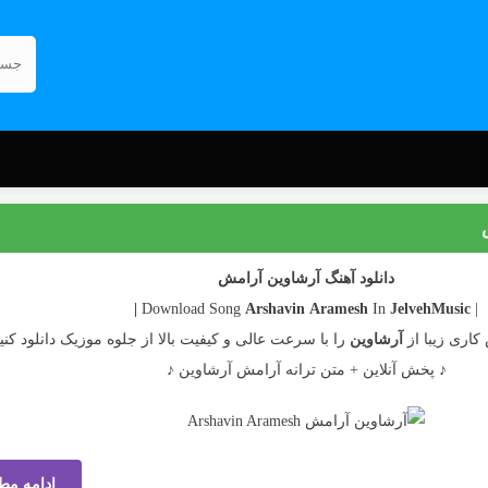
دانلود آهنگ آرشاوین آرامش
Arshavin
Aramesh
In
JelvehMusic |
| Download Song
کاری زیبا از
آرشاوین
را با سرعت عالی و کیفیت بالا از جلوه موزیک دانلود کنی
♪ پخش آنلاین + متن ترانه آرامش آرشاوین ♪
ادامه مط