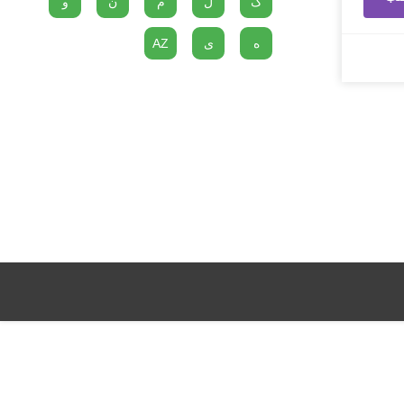
گ
ل
م
ن
و
ه
ی
AZ