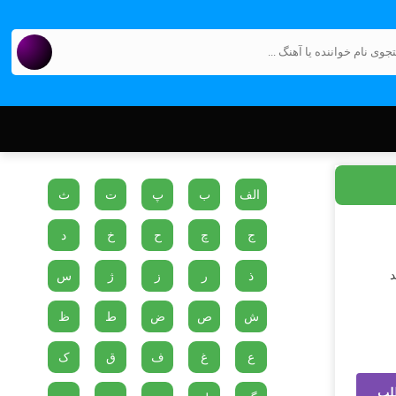
الف
ب
پ
ت
ث
ج
چ
ح
خ
د
د
ذ
ر
ز
ژ
س
ش
ص
ض
ط
ظ
ع
غ
ف
ق
ک
لب