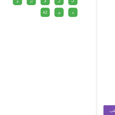
گ
ل
م
ن
و
ه
ی
AZ
طلب