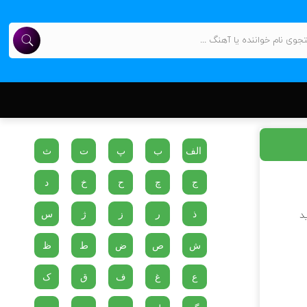
الف
ب
پ
ت
ث
ج
چ
ح
خ
د
ذ
ر
ز
ژ
س
د
ش
ص
ض
ط
ظ
ع
غ
ف
ق
ک