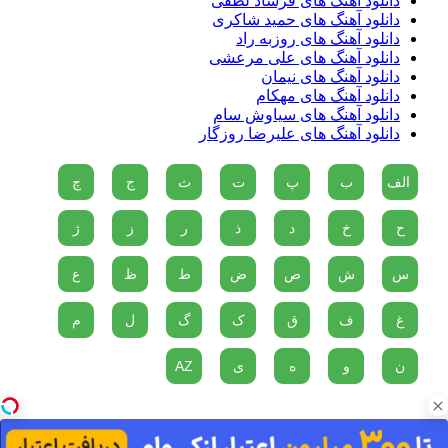
دانلود آهنگ های فرشاد لطفی
دانلود آهنگ های حمید شاکری
دانلود آهنگ های روزبه راد
دانلود آهنگ های علی مرعشی
دانلود آهنگ های نیمان
دانلود آهنگ های مهکام
دانلود آهنگ های سیاوش سام
دانلود آهنگ های علیرضا روزگار
الف
ب
پ
ت
ث
ج
چ
ح
خ
د
ذ
ر
ز
ژ
س
ش
ص
ض
ط
ظ
ع
غ
ف
ق
ک
گ
ل
م
ن
و
ه
ی
AZ
دو پناهگاه در مقابل مصیبت های زندگی وجود دارد، موسیقی و گربه