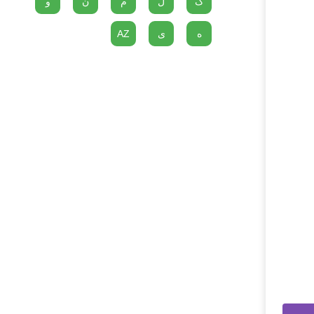
گ
ل
م
ن
و
ه
ی
AZ