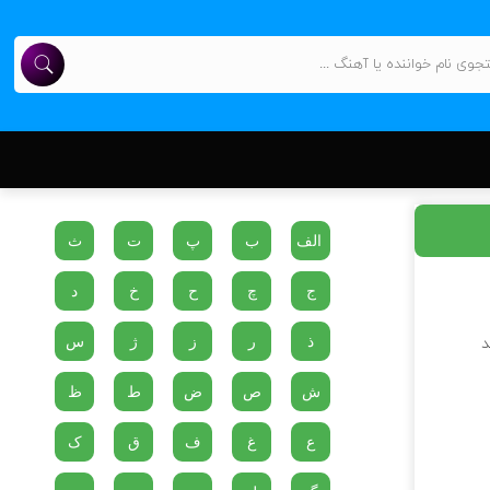
الف
ب
پ
ت
ث
ج
چ
ح
خ
د
ذ
ر
ز
ژ
س
د
ش
ص
ض
ط
ظ
ع
غ
ف
ق
ک