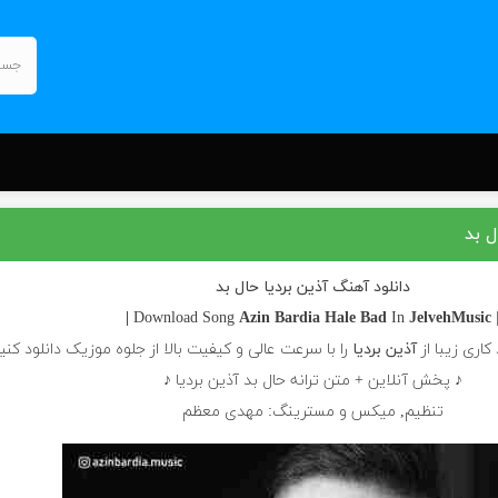
ل بد
دانلود آهنگ آذین بردیا حال بد
Azin Bardia
Hale Bad
In
JelvehMusic |
| Download S
کاری زیبا از
آذین بردیا
را با سرعت عالی و کیفیت بالا از جلوه موزیک دانلود کنی
♪ پخش آنلاین + متن ترانه حال بد آذین بردیا ♪
تنظیم, میکس و مسترینگ: مهدی معظم