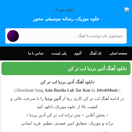
جلوه موزیک، رسانه موسیقی محور
صفحه اصلی
تک آهنگ
آلبوم
پلی لیست
تماس با ما
دانلود آهنگ آذین بردیا لب تر کن
دانلود آهنگ آذین بردیا لب تر کن
Azin Bardia
Lab Tar Kon
In
JelvehMusic |
| Download Song
در ادامه آهنگ لب تر کن کاری زیبا از
آذین بردیا
را با سرعت عالی و
کیفیت بالا از جلوه موزیک دانلود کنید
♪ پخش آنلاین + متن ترانه لب تر کن آذین بردیا ♪
ترانه و موزیک: شقایق امیر عضدی, تنظیم: فرید ایمانی