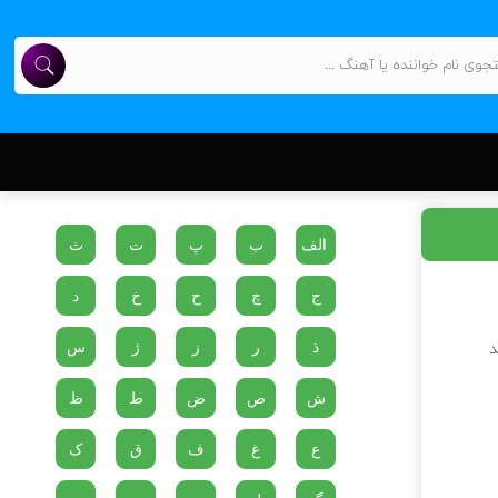
الف
ب
پ
ت
ث
ج
چ
ح
خ
د
ذ
ر
ز
ژ
س
د
ش
ص
ض
ط
ظ
ع
غ
ف
ق
ک