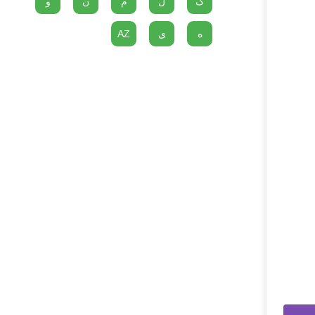
گ
ل
م
ن
و
ه
ی
AZ