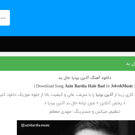
ل بد
دانلود آهنگ آذین بردیا حال بد
Azin Bardia
Hale Bad
In
JelvehMusic |
| Download S
کاری زیبا از
آذین بردیا
را با سرعت عالی و کیفیت بالا از جلوه موزیک دانلود کنی
♪ پخش آنلاین + متن ترانه حال بد آذین بردیا ♪
تنظیم, میکس و مسترینگ: مهدی معظم