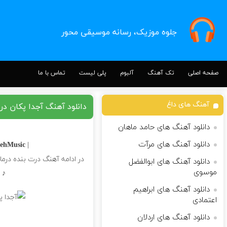
جلوه موزیک، رسانه موسیقی محور
صفحه اصلی
تک آهنگ
آلبوم
پلی لیست
تماس با ما
آهنگ های داغ
دانلود آهنگ آجدا پکان در
دانلود آهنگ های حامد ماهان
دانلود آهنگ های مرآت
ehMusic |
| Download Song
در ادامه آهنگ درت بنده درما
دانلود آهنگ های ابوالفضل
موسوی
♪ 
دانلود آهنگ های ابراهیم
اعتمادی
دانلود آهنگ های اردلان