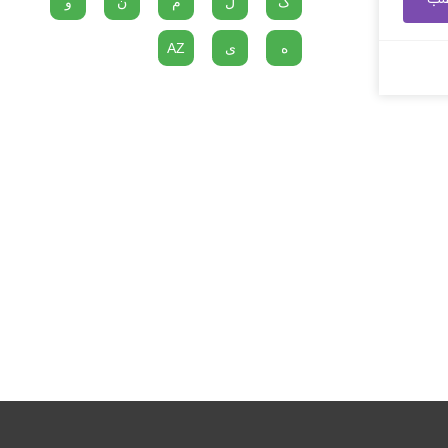
گ
ل
م
ن
و
ه
ی
AZ