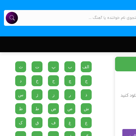
الف
ب
پ
ت
ث
ج
چ
ح
خ
د
ذ
ر
ز
ژ
س
لود کنید
ش
ص
ض
ط
ظ
ع
غ
ف
ق
ک
طلب