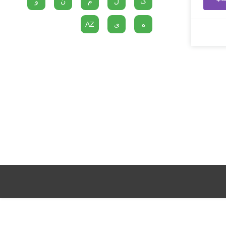
گ
ل
م
ن
و
ه
ی
AZ