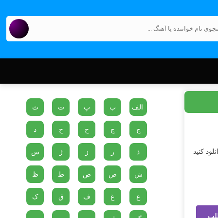
الف
ب
پ
ت
ث
ج
چ
ح
خ
د
لود کنید
ذ
ر
ز
ژ
س
ش
ص
ض
ط
ظ
ع
غ
ف
ق
ک
لب