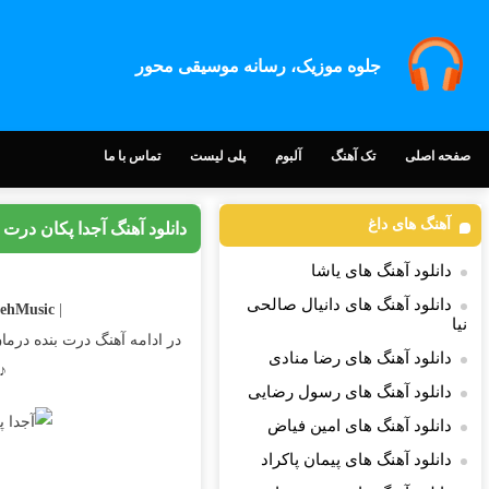
جلوه موزیک، رسانه موسیقی محور
صفحه اصلی
تک آهنگ
آلبوم
پلی لیست
تماس با ما
آهنگ های داغ
دانلود آهنگ آجدا پکان درت
دانلود آهنگ های یاشا
دانلود آهنگ های دانیال صالحی
ehMusic |
| Download Song
نیا
در ادامه آهنگ درت بنده درما
دانلود آهنگ های رضا منادی
♪
دانلود آهنگ های رسول رضایی
دانلود آهنگ های امین فیاض
دانلود آهنگ های پیمان پاکراد