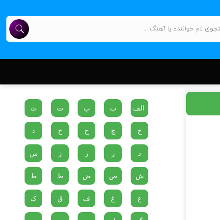
الف
ب
پ
ت
ث
ج
چ
ح
خ
د
ذ
ر
ز
ژ
س
ش
ص
ض
ط
ظ
ع
غ
ف
ق
ک