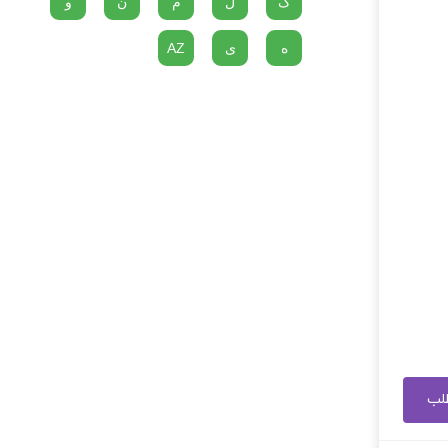
گ
ل
م
ن
و
ه
ی
AZ
طلب