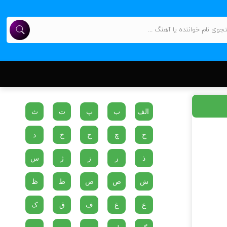
الف
ب
پ
ت
ث
ج
چ
ح
خ
د
ذ
ر
ز
ژ
س
ش
ص
ض
ط
ظ
ع
غ
ف
ق
ک