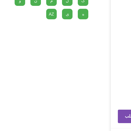
گ
ل
م
ن
و
ه
ی
AZ
لب