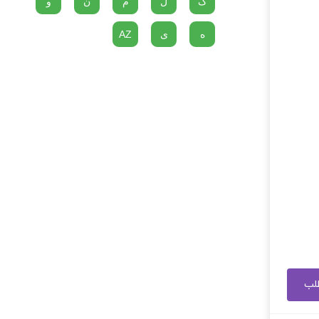
گ
ل
م
ن
و
ه
ی
AZ
طلب