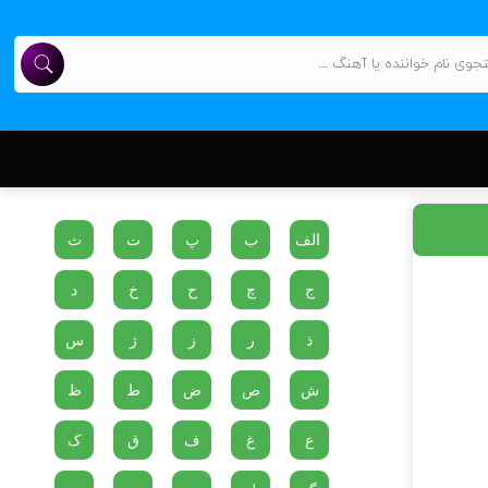
الف
ب
پ
ت
ث
ج
چ
ح
خ
د
ذ
ر
ز
ژ
س
ش
ص
ض
ط
ظ
ع
غ
ف
ق
ک